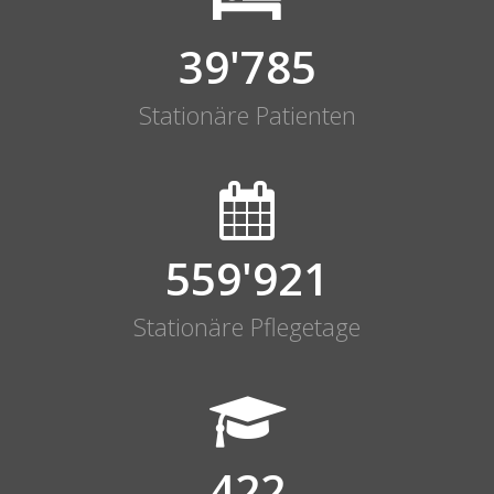
39'806
Stationäre Patienten
560'210
Stationäre Pflegetage
422